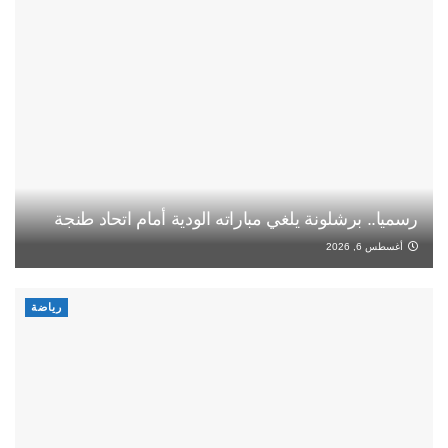
رسميا.. برشلونة يلغي مباراته الودية أمام اتحاد طنجة
أغسطس 6, 2026
رياضة