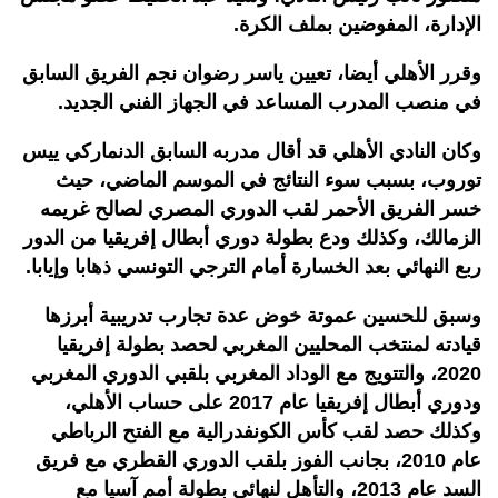
الإدارة، المفوضين بملف الكرة.
وقرر الأهلي أيضا، تعيين ياسر رضوان نجم الفريق السابق
في منصب المدرب المساعد في الجهاز الفني الجديد.
وكان النادي الأهلي قد أقال مدربه السابق الدنماركي ييس
توروب، بسبب سوء النتائج في الموسم الماضي، حيث
خسر الفريق الأحمر لقب الدوري المصري لصالح غريمه
الزمالك، وكذلك ودع بطولة دوري أبطال إفريقيا من الدور
ربع النهائي بعد الخسارة أمام الترجي التونسي ذهابا وإيابا.
وسبق للحسين عموتة خوض عدة تجارب تدريبية أبرزها
قيادته لمنتخب المحليين المغربي لحصد بطولة إفريقيا
2020، والتتويج مع الوداد المغربي بلقبي الدوري المغربي
ودوري أبطال إفريقيا عام 2017 على حساب الأهلي،
وكذلك حصد لقب كأس الكونفدرالية مع الفتح الرباطي
عام 2010، بجانب الفوز بلقب الدوري القطري مع فريق
السد عام 2013، والتأهل لنهائي بطولة أمم آسيا مع