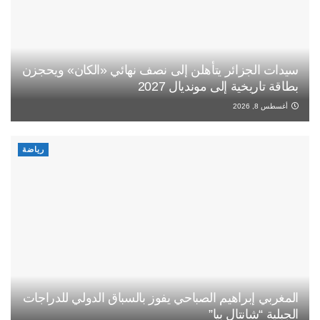
سيدات الجزائر يتأهلن إلى نصف نهائي «الكان» ويحجزن
بطاقة تاريخية إلى مونديال 2027
أغسطس 8, 2026
رياضة
المغربي إبراهيم الصباحي يفوز بالسباق الدولي للدراجات
الجبلية “شانتال بيا”