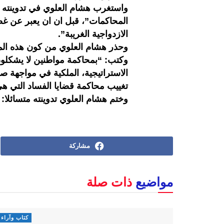
واستغرب هشام العلوي في تدوينته الو
المحاكمات”، قبل ان ان يعبر عن غض
الازدواجية الغريبة”.
وحذر هشام العلوي من كون هذه ال
وكتب: “بمحاكمة مواطنين لا يشكلو
الاستراتيجية، الملكية في مواجهة
تغييب محاكمة قضايا الفساد التي ه
وختم هشام العلوي تدوينته متسائلا:
مشاركة
مواضيع
ذات صلة
كتاب وآراء