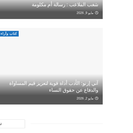
شغب الملاعب : رسالة أم مكلومة
مايو 9, 2026
كتاب وآراء
آني إرنو: الأدب أداة قوية لتعزيز قيم المساواة
والدفاع عن حقوق النساء
مايو 2, 2026
ت