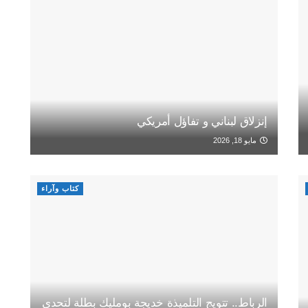
إنزلاق لبناني و تفاؤل أمريكي
مايو 18, 2026
كتاب وآراء
الرباط.. تتويج التلميذة خديجة بومليك بطلة لتحدي