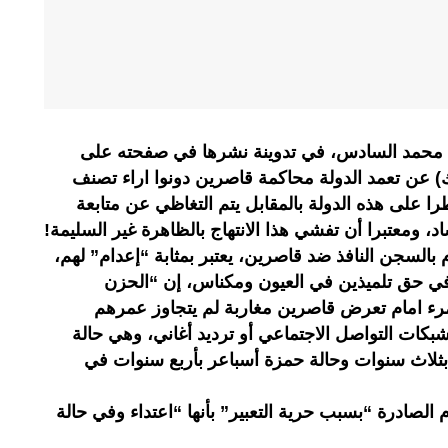
ك محمد السادس، في تدوينة نشرها في صفحته على
) عن تعمد الدولة محاكمة قاصرين دونوا اراء تصنف
ا على هذه الدولة بالمقابل يتم التغاظي عن متابعة
، ومعتبرا أن تفشي هذا الانتهاج بالظاهرة غير السليمة!
بالسجن النافذ ضد قاصرين، يعتبر بمثابة “إعدام” لهم،
 في حق تلميذين في العيون ومكناس، إن “الحزن
رء امام تعرض قاصرين مغاربة لم يتجاوز عمرهم
بكات التواصل الاجتماعي أو ترديد أغاني، وهي حالة
لاث سنوات وحالة حمزة أسباعر بأربع سنوات في
لصادرة “بسبب حرية التعبير” بأنها “اعتداء وفي حالة