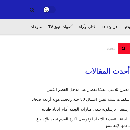
دنيا
فن وثقافة
كتاب وآراء
أصوات نيوز TV
منوعات
أحدث المقالات
مصرع ثلاثيني دهسًا بقطار عند مدخل القصر الكبير
سلطات سبتة تعلن انتشال 80 جثة وتحديد هوية أربعة ضحايا
رسميا.. برشلونة يلغي مباراته الودية أمام اتحاد طنجة
اللجنة التنفيذية للاتحاد الإفريقي لكرة القدم تجدد بالإجماع
دعمها لإنفانتينو