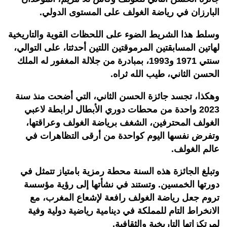
البارزان في رياضة الغولف على المستوى الدولي.
وسلط هذا الشريط الضوء على اللحظات القوية والتاريخية
لهاتين المسابقتين المرموقتين اللتين أحدثتا، على التوالي،
سنتي 1971 و1993، بمبادرة من جلالة المغفور له الملك
الحسن الثاني، طيب الله ثراه.
وهكذا، تجسد جائزة الحسن الثاني، التي أضحت منذ سنة
2023 واحدة من محطات دوري الأبطال لرابطة لاعبي
الغولف المحترفين، الشغف برياضة الغولف وعراقتها،
وتفرض نفسها اليوم كواحدة من أرقى التظاهرات في
عالم الغولف.
وتبلغ الجائزة هذه السنة محطة رمزية بامتياز تتمثل في
دورتها الخمسين. وتستند في نشأتها إلى رؤية مؤسسة
تروم جعل رياضة الغولف رافعة لإشعاع المغرب، مع
الانخراط التام للمملكة في دينامية رياضية دولية وفية
لمرتكزاتها التاريخية والثقافية.