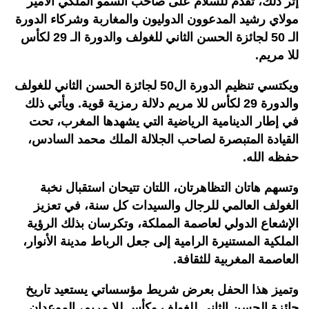
إثر ذلك، تقدم للسلام على صاحب السمو الملكي الأمير
مولاي رشيد المدعوون الدوليون والمغاربة وشركاء الدورة
الـ 50 لجائزة الحسن الثاني للغولف والدورة الـ 29 لكأس
للا مريم.
ويكتسي تنظيم الدورة ال50 لجائزة الحسن الثاني للغولف
والدورة 29 لكأس للا مريم دلالة رمزية قوية. ويأتي ذلك
في إطار الدينامية الرياضية التي يشهدها المغرب، تحت
القيادة المتبصرة لصاحب الجلالة الملك محمد السادس،
حفظه الله.
وتسهم هاتان التظاهرتان، اللتان تتيحان استقبال نخبة
الغولف العالمي للرجال والسيدات كل سنة، في تعزيز
الإشعاع الدولي لعاصمة المملكة، وتكرسان بذلك الرؤية
الملكية المستنيرة الرامية إلى جعل الرباط مدينة الأنوار،
العاصمة المغربية للثقافة.
وتميز هذا الحفل بعرض شريط مؤسساتي يستعيد تاريخ
جائزة الحسن الثاني للغولف وكأس للا مريم، الموعدان