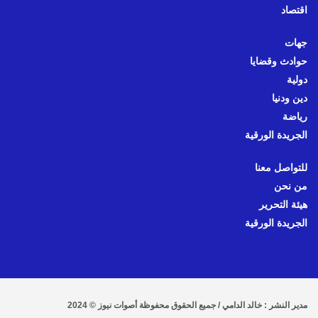
اقتصاد
جهات
حوادث وقضايا
دولية
دين ودنيا
رياضة
الجريدة الورقية
للتواصل معنا
من نحن
هيئة التحرير
الجريدة الورقية
مدير النشر : خالد الدامي / جميع الحقوق محفوظة أصوات نيوز © 2024