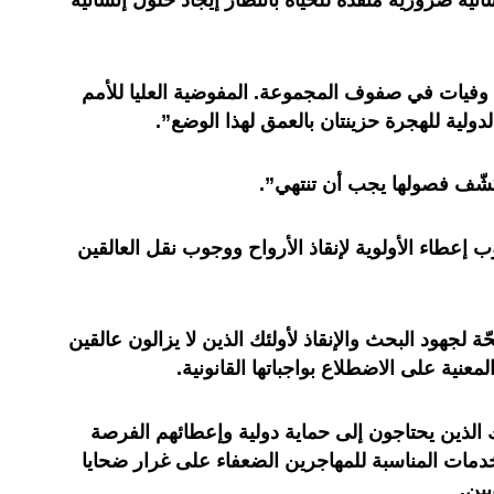
نية ضرورية منقذة للحياة بانتظار إيجاد حلول إنسانية
عن وفيات في صفوف المجموعة. المفوضية العليا للأمم
دولية للهجرة حزينتان بالعمق لهذا الوضع”.
كشّف فصولها يجب أن تنتهي”.
ب إعطاء الأولوية لإنقاذ الأرواح ووجوب نقل العالقين
ة لجهود البحث والإنقاذ لأولئك الذين لا يزالون عالقين
معنية على الاضطلاع بواجباتها القانونية.
الذين يحتاجون إلى حماية دولية وإعطائهم الفرصة
دمات المناسبة للمهاجرين الضعفاء على غرار ضحايا
بين.