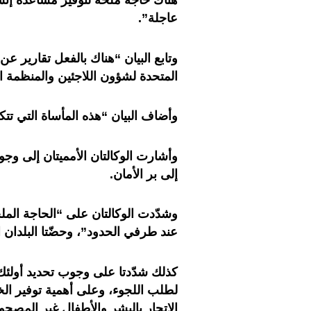
هناك حاجة ملحّة لتوفير مساعدة إنسا
عاجلة”.
وتابع البيان “هناك بالفعل تقارير 
المتحدة لشؤون اللاجئين والمنظمة ال
وأضاف البيان “هذه المأساة التي تت
وأشارت الوكالتان الأمميتان إلى وجو
إلى بر الأمان.
وشدّدت الوكالتان على “الحاجة الملحّ
عند طرفي الحدود”، وحضّتا البلدان ال
كذلك شدّدتا على وجوب تحديد أولئك 
لطلب اللجوء، وعلى أهمية توفير الخ
الإتجار بالبشر والأطفال غير المصحو