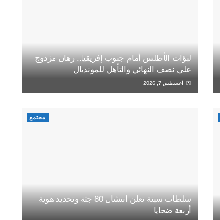
لبؤات الأطلس أمام جنوب إفريقيا.. رهان مزدوج
على نصف النهائي والتأهل للمونديال
أغسطس 7, 2026
مجتمع
سلطات سبتة تعلن انتشال 80 جثة وتحديد هوية
أربعة ضحايا