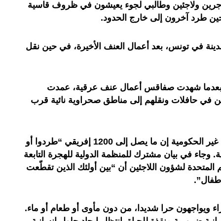
هاجرين ولاجئين وطالبي لجوء يعيشون في ظروف قاسية
حين طرد آخرون إلى خارج الحدود.
دينة في تونس، بعد أعمال العنف الأخيرة، في حين نقل
بعدما شهدت صفاقس أعمال عنف عرقية، عمدت
ن في حافلات ونقلهم إلى مناطق صحراوية نائية قرب
وقالت منظمة هيومن راتيس ووتش غير الحكومية إن ما يصل إلى 1200 إفريقي “طردوا أو
. وجاء في بيان مشترك للمنظمة الدولية للهجرة التابعة
مم المتحدة لشؤون اللاجئين أن “بين أولئك الذين تقطّعت
طفال”.
راء ويواجهون حرا شديدا، من دون مأوى أو طعام أو ماء.