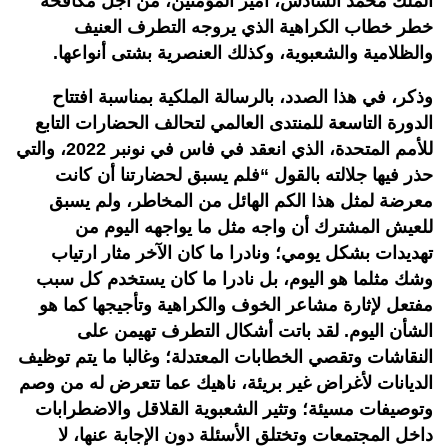
الملك محمد السادس، أمير المؤمنين، من أجل مكافحة
خطر خطاب الكراهية الذي يروجه التطرف العنيف
والظلامية والشعبوية، وكذلك العنصرية بشتى أنواعها.
وذكر، في هذا الصدد، بالرسالة الملكية بمناسبة افتتاح
الدورة التاسعة للمنتدى العالمي لتحالف الحضارات التابع
للأمم المتحدة، الذي انعقد في فاس في نونبر 2022، والتي
حذر فيها جلالته بالقول “فلم يسبق لحضارتنا أن كانت
معرضة لمثل هذا الكم الهائل من المخاطر، ولم يسبق
للعيش المشترك أن واجه مثل ما يواجهه اليوم من
تهديدات بشكل يومي؛ ونادرا ما كان الآخر مثار ارتياب
وشك مثلما هو اليوم، بل نادرا ما كان يستخدم كل سبب
مفتعل لإثارة مشاعر الخوف والكراهية وتأجيجها كما هو
الشأن اليوم. لقد باتت أشكال التطرف تهيمن على
النقاشات وتقصي الخطابات المعتدلة؛ وغالبا ما يتم توظيف
الديانات لأغراض غير بريئة، ناهيك عما تتعرض له من وصم
وتوصيفات مسيئة؛ وتثير الشعبوية القلاقل والاضطرابات
داخل المجتمعات وتختلق الأسئلة دون الإجابة عنها، لا