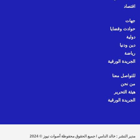
اقتصاد
جهات
حوادث وقضايا
دولية
دين ودنيا
رياضة
الجريدة الورقية
للتواصل معنا
من نحن
هيئة التحرير
الجريدة الورقية
مدير النشر : خالد الدامي / جميع الحقوق محفوظة أصوات نيوز © 2024