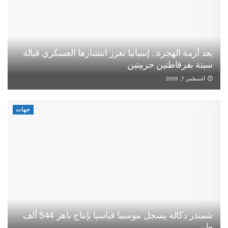
بعد أزمة الهجرة.. إسبانيا تعزز انتشارها العسكري قبالة
سبتة بفرقاطتين حربيتين
أغسطس 7, 2026
جهات
شمندر دكالة يسجل موسما قياسيا بإنتاج ناهز 544 ألف
طن