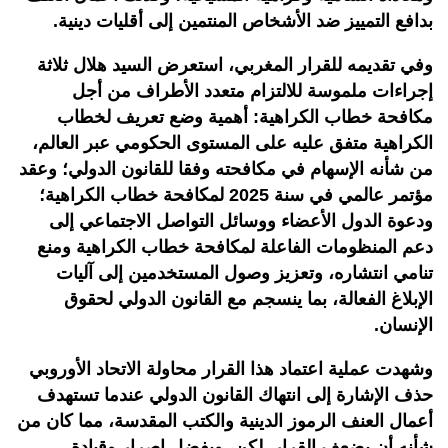
بدافع التمييز ضد الأشخاص المنتمين إلى أقليات دينية.
وفي تقديمه للقرار المغربي، استعرض السيد هلال ثلاثة
إجراءات ملموسة للالتزام متعدد الأطراف من أجل
مكافحة خطاب الكراهية: أهمية وضع تعريف لخطاب
الكراهية متفق عليه على المستوى الحكومي عبر العالم،
من شأنه الإسهام في مكافحته وفقا للقانون الدولي؛ وعقد
مؤتمر عالمي في سنة 2025 لمكافحة خطاب الكراهية؛
ودعوة الدول الأعضاء ووسائل التواصل الاجتماعي إلى
دعم المنظومات الفاعلة لمكافحة خطاب الكراهية ومنع
تنامي انتشاره، وتعزيز وصول المستخدمين إلى آليات
الإبلاغ الفعالة، بما ينسجم مع القانون الدولي لحقوق
الإنسان.
وشهدت عملية اعتماد هذا القرار محاولة الاتحاد الأوروبي
حذف الإشارة إلى انتهاك القانون الدولي عندما تستهدف
أعمال العنف الرموز الدينية والكتب المقدسة، مما كان من
شأنه أن يضعف القرار. لكن، وبفضل إصرار وقيادة