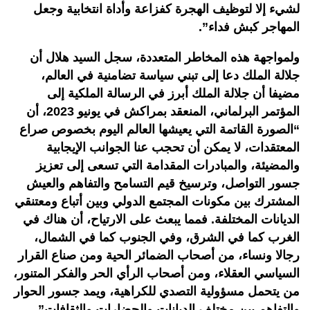
لشيء إلا لتوظيف الهجرة كفزاعة وأداة انتخابية وجعل
المهاجر كبش فداء”.
ولمواجهة هذه المخاطر المتعددة، سجل السيد هلال أن
جلالة الملك دعا إلى تبني سياسة تضامنية في العالم،
مضيفا أن جلالة الملك أبرز في الرسالة الملكية إلى
المؤتمر البرلماني، المنعقد بمراكش في يونيو 2023، أن
“الصورة القاتمة التي يعيشها العالم اليوم بخصوص صراع
المعتقدات، لا يمكن أن تحجب عنا الجوانب الإيجابية
والمضيئة، والمبادرات المقدامة التي تسعى إلى تعزيز
جسور التواصل، وترسيخ قيم التسامح والتفاهم والعيش
المشترك بين مكونات المجتمع الدولي وبين أتباع ومعتنقي
الديانات المختلفة. فمما يبعث على الارتياح، أن هناك في
الغرب كما في الشرق، وفي الجنوب كما في الشمال،
رجالا ونساء، من أصحاب الضمائر الحية ومن صناع القرار
السياسي العقلاء، ومن أصحاب الرأي الحر والفكر المتنور،
من يتحمل مسؤولية التصدي للكراهية، ويمد جسور الحوار
والتفاهم بين مختلف الديانات والحضارات والثقافات”.