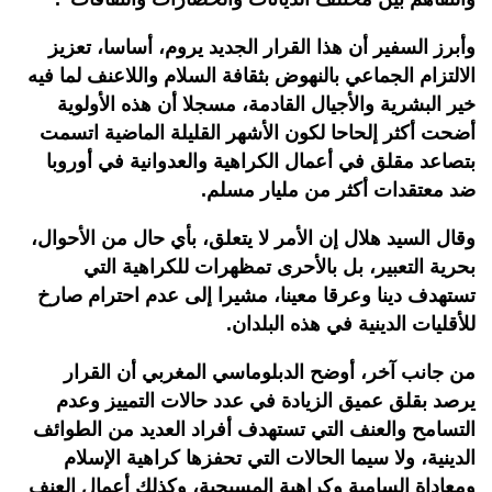
وأبرز السفير أن هذا القرار الجديد يروم، أساسا، تعزيز
الالتزام الجماعي بالنهوض بثقافة السلام واللاعنف لما فيه
خير البشرية والأجيال القادمة، مسجلا أن هذه الأولوية
أضحت أكثر إلحاحا لكون الأشهر القليلة الماضية اتسمت
بتصاعد مقلق في أعمال الكراهية والعدوانية في أوروبا
ضد معتقدات أكثر من مليار مسلم.
وقال السيد هلال إن الأمر لا يتعلق، بأي حال من الأحوال،
بحرية التعبير، بل بالأحرى تمظهرات للكراهية التي
تستهدف دينا وعرقا معينا، مشيرا إلى عدم احترام صارخ
للأقليات الدينية في هذه البلدان.
من جانب آخر، أوضح الدبلوماسي المغربي أن القرار
يرصد بقلق عميق الزيادة في عدد حالات التمييز وعدم
التسامح والعنف التي تستهدف أفراد العديد من الطوائف
الدينية، ولا سيما الحالات التي تحفزها كراهية الإسلام
ومعاداة السامية وكراهية المسيحية، وكذلك أعمال العنف