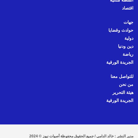
أنشطة ملكية
اقتصاد
جهات
حوادث وقضايا
دولية
دين ودنيا
رياضة
الجريدة الورقية
للتواصل معنا
من نحن
هيئة التحرير
الجريدة الورقية
مدير النشر : خالد الدامي / جميع الحقوق محفوظة أصوات نيوز © 2024