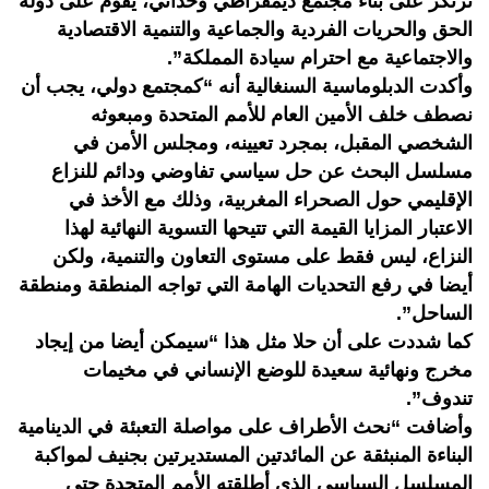
ترتكز على بناء مجتمع ديمقراطي وحداثي، يقوم على دولة
الحق والحريات الفردية والجماعية والتنمية الاقتصادية
والاجتماعية مع احترام سيادة المملكة”.
وأكدت الدبلوماسية السنغالية أنه “كمجتمع دولي، يجب أن
نصطف خلف الأمين العام للأمم المتحدة ومبعوثه
الشخصي المقبل، بمجرد تعيينه، ومجلس الأمن في
مسلسل البحث عن حل سياسي تفاوضي ودائم للنزاع
الإقليمي حول الصحراء المغربية، وذلك مع الأخذ في
الاعتبار المزايا القيمة التي تتيحها التسوية النهائية لهذا
النزاع، ليس فقط على مستوى التعاون والتنمية، ولكن
أيضا في رفع التحديات الهامة التي تواجه المنطقة ومنطقة
الساحل”.
كما شددت على أن حلا مثل هذا “سيمكن أيضا من إيجاد
مخرج ونهائية سعيدة للوضع الإنساني في مخيمات
تندوف”.
وأضافت “نحث الأطراف على مواصلة التعبئة في الدينامية
البناءة المنبثقة عن المائدتين المستديرتين بجنيف لمواكبة
المسلسل السياسي الذي أطلقته الأمم المتحدة حتى