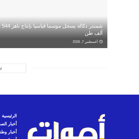
شمندر دكالة يسجل موسما قياسيا بإنتاج ناهز 544
ألف طن
أغسطس 7, 2026
ت
الرئيسية
أخبار الص
أخبار وطن