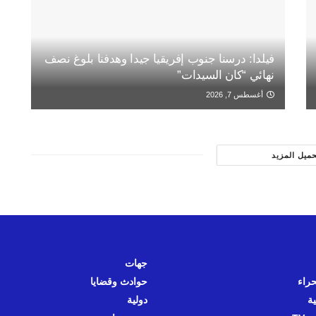
فيلدا: درسنا جنوب إفريقيا جيدا وهدفنا بلوغ نصف
نهائي “كان السيدات”
أغسطس 7, 2026
حميل المزيد
جهات
حراء
حوادث وقضايا
ية
دولية