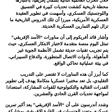
خلال الحرب العالمية الثانية بشمال إفريقيا، باعتبارها
محطة تاريخية كشفت تحديات كبيرة في التنسيق
واللوجستيك العسكري، وأسهمت في تطوير العقيدة
العسكرية الأمريكية، مبرزا أن تلك الدروس التاريخية ما
تزال تلهم التمارين العسكرية الحديثة.
وأشار قائد أفريكوم إلى أن مناورات “الأسد الإفريقي”
تمثل اليوم منصة متقدمة لاختبار الابتكار العسكري، حيث
يتم تجريب تقنيات حديثة تشمل الأنظمة الجوية غير
المأهولة، وأدوات الاتصال المتطورة، والدفاع السيبراني،
في بيئة عملياتية تحاكي الواقع.
كما أبرز أن هذه المناورات لا تقتصر على التدريب
التقليدي، بل تعد مختبرا عسكريا متكاملا يهدف إلى تطوير
القدرات القتالية والتكنولوجية للقوات المشاركة، استعدادا
لمواجهة تحديات القرن الحادي والعشرين.
وشدد أندرسون على أن “الأسد الإفريقي” يعد أكبر تمرين
عسكري متعدد الجنسيات في القارة الإفريقية، بمشاركة