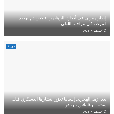
إنجاز مغربي في أبحاث الزهايمر.. فحص دم يرصد
المرض في مراحله الأولى
أغسطس 7, 2026
دولية
بعد أزمة الهجرة.. إسبانيا تعزز انتشارها العسكري قبالة
سبتة بفرقاطتين حربيتين
أغسطس 7, 2026