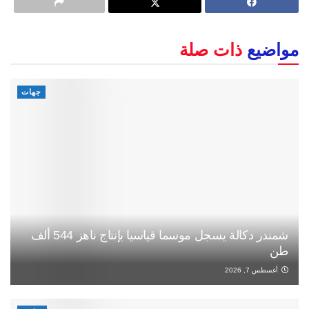
مواضيع
ذات صلة
جهات
شمندر دكالة يسجل موسما قياسيا بإنتاج ناهز 544 ألف
طن
أغسطس 7, 2026