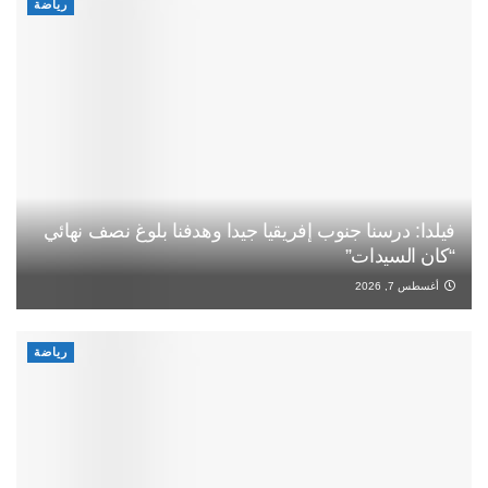
رياضة
فيلدا: درسنا جنوب إفريقيا جيدا وهدفنا بلوغ نصف نهائي
“كان السيدات”
أغسطس 7, 2026
رياضة