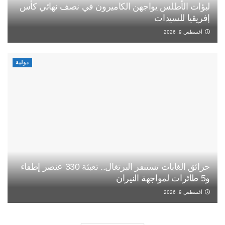
لبؤات الأطلس يواجهن الكاميرون في نصف نهائي كأس
إفريقيا للسيدات
أغسطس 9, 2026
دولية
حرائق الغابات تستنفر البرتغال.. تعبئة 330 عنصر إطفاء
و5 طائرات لمواجهة النيران
أغسطس 9, 2026