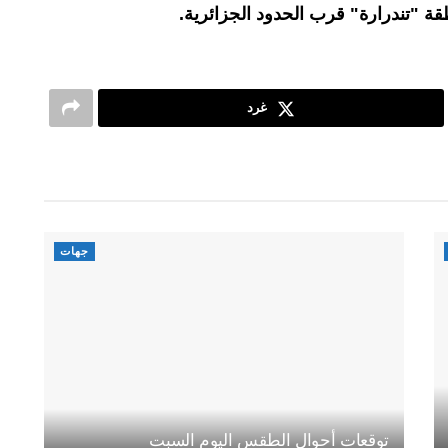
قة "تندرارة" قرب الحدود الجزائرية.
غرد
جهات
توقعات أحوال الطقس اليوم السبت