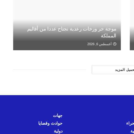
موجة حر وزخات رعدية تجتاح عددا من أقاليم
المملكة
أغسطس 6, 2026
حميل المزيد
جهات
حراء
حوادث وقضايا
ية
دولية