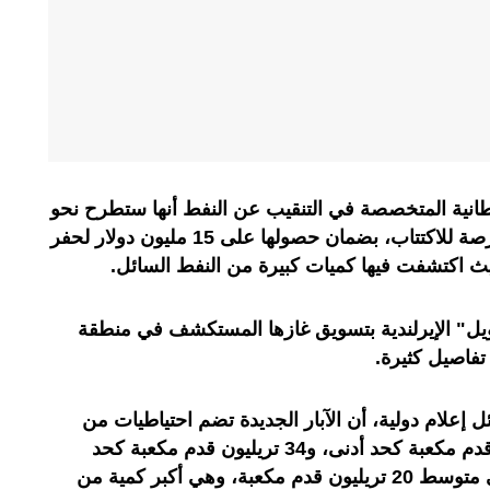
انية المتخصصة في التنقيب عن النفط أنها ستطرح نحو
30 مليون سهم من أسهمها في البورصة للاكتتاب، بضمان حصولها على 15 مليون دولار لحفر
 الإيرلندية بتسويق غازها المستكشف في منطقة
فاصيل كثيرة.
إعلام دولية، أن الآبار الجديدة تضم احتياطيات من
النفط والغاز تقدر بنحو 7 تريليونات قدم مكعبة كحد أدنى، و34 تريليون قدم مكعبة كحد
أقصى، ومع وجود احتياط معتدل في متوسط 20 تريليون قدم مكعبة، وهي أكبر كمية من