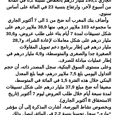
الجاري 295,1 مليار درهم بانخفاض نسبته 0,2 في المائة
من أسبوع لآخر، وارتفاع بنسبة 23 في المائة على أساس
سنوي.
وأضاف بنك المغرب أنه ضخ من 1 الى 7 أكتوبر الجاري
ما مجموعه 103 ملايير درهم، منها 38,9 ملايير درهم على
شكل تسبيقات لمدة 7 أيام بناء على طلب عروض، و30,6
مليار درهم على شكل معاملات لإعادة الشراء، و28,7
مليار درهم في إطار برنامج دعم تمويل المقاولات
الصغيرة جدا والصغرى والمتوسطة، و4,9 مليار درهم في
إطار عمليات مبادلة للصرف.
وعلى مستوى السوق البنكية، سجل المصدر ذاته، أن حجم
التداول اليومي بلغ 7,5 ملايير درهم، فيما بلغ المعدل
البنكي خلال هذه الفترة 1,5 في المائة في المتوسط،
مضيفا أنه ضخ مبلغ 37,9 مليار درهم على شكل تسبيقات
لمدة سبعة أيام خلال طلب العروض ليوم 7 أكتوبر (تاريخ
الاستحقاق 8 أكتوبر الجاري).
وبخصوص نشاط البورصة، أشارت المذكرة إلى أن مؤشر
“مازي” سجل تحسنا بنسة 2,2 في المائة، ليصل بذلك