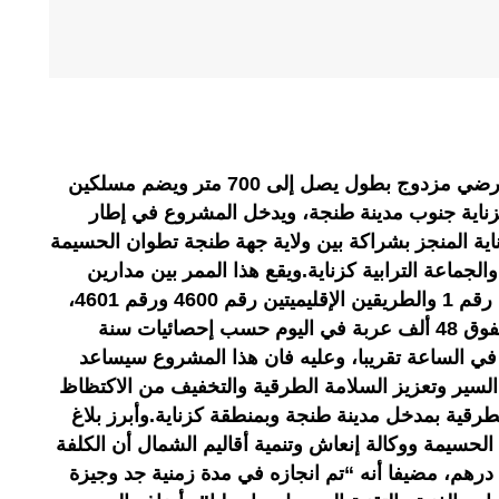
تم أمس الخميس افتتاح نفق تحت أرضي مزدوج بطول يصل إلى 700 متر ويضم مسلكين
ناية جنوب مدينة طنجة، ويدخل المشروع في إطار
ناية المنجز بشراكة بين ولاية جهة طنجة تطوان الحسيمة
الجماعة الترابية كزناية.ويقع هذا الممر بين مدارين
على مستوى تقاطع الطريق الوطنية رقم 1 والطريقين الإقليميتين رقم 4600 ورقم 4601،
حيث يعرف هذا المحور حركة سير تفوق 48 ألف عربة في اليوم حسب إحصائيات سنة
سجيل سقف 400 سيارة في الساعة تقريبا، وعليه فان هذا المشروع سيساعد
سير وتعزيز السلامة الطرقية والتخفيف من الاكتظاظ
لطرقية بمدخل مدينة طنجة وبمنطقة كزناية.وأبرز بلاغ
حسيمة ووكالة إنعاش وتنمية أقاليم الشمال أن الكلفة
للمشروع تناهز 120 مليون درهم، مضيفا أنه “تم انجازه في مدة زمنية جد وجيزة