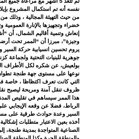
لم تتعد 5 أشهر مع مراعاة جميع
نفسه أنه تم استكمال المشروع بإيلا
من حيث التهيئة المجالية ، وذلك من
خضراء وتجهيزها بالإنارة العمومية 
إنعاش وتنمية أقاليم الشمال، أن “
وجيزة”، مبرزا أن “الممر تحت أرضي،
يروم تحسين انسيابية حركة السير 
جوهرية للبنيات التحتية ولجماعة كز
بولعيش، عن شكره لكل الأطراف التي
نوعها على مستوى جهة طنجة تطوان
التي كانت تعرف اكتظاظا ، خاصة 
ظروف تنقل آمنة ومريحة ليصبح نقل
هذا الممر سيساهم في تقليص المدة 
الرباط، فضلا عن وقعه الإيجابي على
السير وعدة حوادث طرقية على مستو
أخذه بعين الاعتبار متطلبات إشكالي
الصناعية المتواجدة بمدينة طنجة، إ
والمنطقة الحرة وكذا المنطقة الصنا