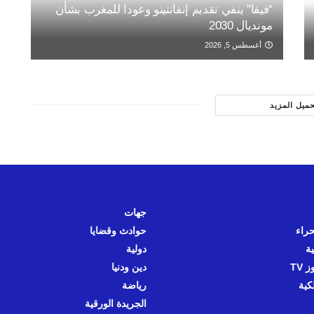
“فيفا” ينفي تقديم إنفانتينو وعودا للمغرب بشأن
مونديال 2030
أغسطس 5, 2026
حميل المزيد
جهات
حراء
حوادث وقضايا
ية
دولية
 TV
دين ودنيا
كية
رياضة
الجريدة الورقية