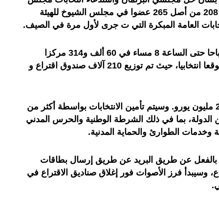
النواب ومجلس الشيوخ، 350 نائبا و 208 من أصل 265 عضوا في مجلس الشيوخ للهيئة
ابات العامة المبكرة التي ت جرى لأول مرة في الصيف.
وسيجري التصويت من الساعة 9 صباحا حتى الساعة 8 مساء في 60 ألف و314 مركزا
انتخابيا موزعة على 22 ألف و562 موقعا انتخابيا، حيث تم توزيع 210 آلاف صندوق اقتراع و
وفاقت ميزانية الانتخابات العامة 220 مليون يورو. وسيتم تأمين الانتخابات بواسطة أكثر من
 الدولة، بما في ذلك الشرطة الوطنية والحرس المدني
 وخدمات الطوارئ والحماية المدنية.
2 مليون شخص بالفعل عن طريق البريد عن طريق إرسال بطاقات
ع، وسيبدأ فرز الأصوات فور إغلاق صناديق الاقتراع في