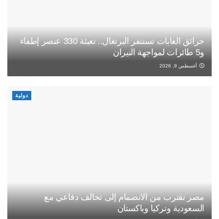
حرائق الغابات تستنفر البرتغال.. تعبئة 330 عنصر إطفاء
و5 طائرات لمواجهة النيران
أغسطس 9, 2026
دولية
مصر تقترب من الانضمام إلى تحالف دفاعي مع
السعودية وتركيا وباكستان