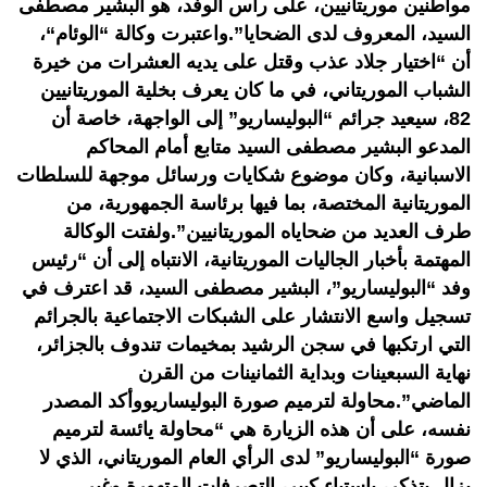
مواطنين موريتانيين، على رأس الوفد، هو البشير مصطفى
السيد، المعروف لدى الضحايا”.واعتبرت وكالة “الوئام“،
أن “اختيار جلاد عذب وقتل على يديه العشرات من خيرة
الشباب الموريتاني، في ما كان يعرف بخلية الموريتانيين
82، سيعيد جرائم “البوليساريو” إلى الواجهة، خاصة أن
المدعو البشير مصطفى السيد متابع أمام المحاكم
الاسبانية، وكان موضوع شكايات ورسائل موجهة للسلطات
الموريتانية المختصة، بما فيها برئاسة الجمهورية، من
طرف العديد من ضحاياه الموريتانيين”.ولفتت الوكالة
المهتمة بأخبار الجاليات الموريتانية، الانتباه إلى أن “رئيس
وفد “البوليساريو”، البشير مصطفى السيد، قد اعترف في
تسجيل واسع الانتشار على الشبكات الاجتماعية بالجرائم
التي ارتكبها في سجن الرشيد بمخيمات تندوف بالجزائر،
نهاية السبعينات وبداية الثمانينات من القرن
الماضي”.محاولة لترميم صورة البوليساريووأكد المصدر
نفسه، على أن هذه الزيارة هي “محاولة يائسة لترميم
صورة “البوليساريو” لدى الرأي العام الموريتاني، الذي لا
يزال يتذكر، باستياء كبير، التصرفات المتهورة وغير