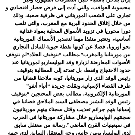
محسوبة العواقب، والتي أدت إلى فرض حصار اقتصادي و
تجاري على الشعب الموريتاني في ظرفية صعبة، وذلك
من خلال إغلاق الحدود البرية مع المغرب، والتي تلعب
دورا محوريا في تزويد الأسواق المحلية بمواد غذائية
أساسية، وتعتبر منفذا مهما لتصدير الأسماك الموريتانية
نحو أوروبا، فضلا عن كونها نقطة حيوية للتبادل التجاري
بين موريتانيا والمغرب”.مطالب “بتوقيف الجلاد”لم تتوقف
الأصوات المعارضة لزيارة وفد البوليساريو لموريتانيا عند
حدود الاحتجاج وفقط، بل تعدته إلى المطالبة بتوقيف
رئيس الوفد الذي زار موريتانيا، كونه ملاحقا قضائيا من
طرف القضاء الإسبانية.ونقلت جريدة “أنباء أنفو”
الموريتانية الإلكترونية، مطالب بعض المحتجين “بتوقيف
رئيس الوفد البشير مصطفى السيد الملاحق قضائيا في
إسبانيا بتهم جرائم تعذيب وقتل سجناء بينهم موريتانيون
سجنتهم البوليساريو خلال مشاركة موريتانيا في الحرب
في سبعينيات القرن الماضي”.رسالة من معتقل سابق
لدى البوليساريومن جانبه، وجه المعتقل السابق لدى جبهة