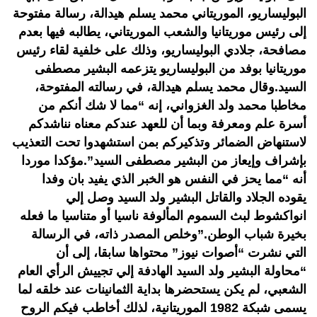
البوليساريو، الموريتاني محمد يسلم هيدالة، رسالة مفتوحة
إلى رئيس موريتانيا والشعب الموريتاني، يطالبه فيها بعدم
مصافحة، جلادي البوليساريو، وذلك على خلفية لقاء رئيس
موريتانيا بوفد من البوليساريو يتزعمه البشير مصطفى
السيد.وقال محمد يسلم هيدالة، في رسالته المفتوحة،
مخاطبا محمد ولد الغزواني، إنه “مما لا شك أنكم من
أسرة علم ومعرفة وبما أن للعهد عندكم معناه نناشدكم
لاستنهاض الضمائر وتذكيركم بمن استشهدوا تحت التعذيب
بإشراف وإيعاز من البشير مصطفى السيد”.مؤكدا موردا
أنه “مما يحز في النفس هو الخبر الذي يفيد بان وفدا
يقوده الجلاد والقاتل البشير ولد السيد وصل إلي
انواكشوط لبث السموم المألوفة ناسيا أو متناسيا ما فعله
بخيرة شباب الوطن.”وخلص المصدر ذاته، في الرسالة
التي نشرت “أصوات نيوز” محتواها سابقا، إلى أن
“محاولة البشير ولد السيد الهادفة إلي تجييش الرأي العام
الشعبي، لم يكن يستحضرها بداية الثمانينات عند خلقه لما
يسمى شبكة 1982 الموريتانية، لذلك أخاطب فيكم الروح