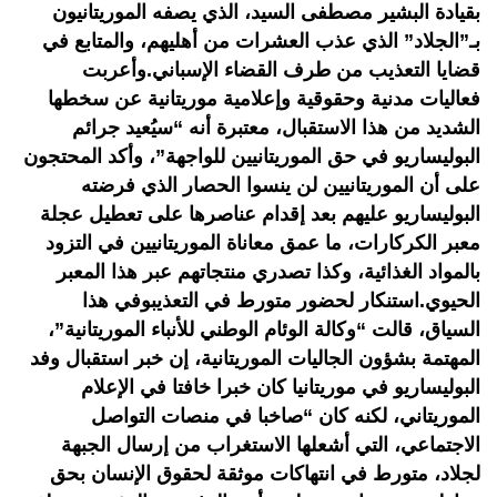
بقيادة البشير مصطفى السيد، الذي يصفه الموريتانيون
بـ”الجلاد” الذي عذب العشرات من أهليهم، والمتابع في
قضايا التعذيب من طرف القضاء الإسباني.وأعربت
فعاليات مدنية وحقوقية وإعلامية موريتانية عن سخطها
الشديد من هذا الاستقبال، معتبرة أنه “سيُعيد جرائم
البوليساريو في حق الموريتانيين للواجهة”، وأكد المحتجون
على أن الموريتانيين لن ينسوا الحصار الذي فرضته
البوليساريو عليهم بعد إقدام عناصرها على تعطيل عجلة
معبر الكركارات، ما عمق معاناة الموريتانيين في التزود
بالمواد الغذائية، وكذا تصدري منتجاتهم عبر هذا المعبر
الحيوي.استنكار لحضور متورط في التعذيبوفي هذا
السياق، قالت “وكالة الوئام الوطني للأنباء الموريتانية”،
المهتمة بشؤون الجاليات الموريتانية، إن خبر استقبال وفد
البوليساريو في موريتانيا كان خبرا خافتا في الإعلام
الموريتاني، لكنه كان “صاخبا في منصات التواصل
الاجتماعي، التي أشعلها الاستغراب من إرسال الجبهة
لجلاد، متورط في انتهاكات موثقة لحقوق الإنسان بحق