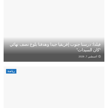
فيلدا: درسنا جنوب إفريقيا جيدا وهدفنا بلوغ نصف نهائي
“كان السيدات”
أغسطس 7, 2026
رياضة