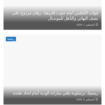
لبؤات الأطلس أمام جنوب إفريقيا.. رهان مزدوج على
نصف النهائي والتأهل للمونديال
أغسطس 7, 2026
رياضة
رسميا.. برشلونة يلغي مباراته الودية أمام اتحاد طنجة
أغسطس 6, 2026