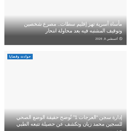
مأساة أسرية تهز إقليم سطات.. مصرع شخصين
وتوقيف المشتبه فيه بعد محاولة انتحار
أغسطس 9, 2026
حوادث وقضايا
إدارة سجن “العرجات 1” تُوضح حقيقة الوضع الصحي
للسجين محمد زيان وتكشف عن حصيلة تتبعه الطبي