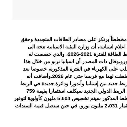
ة مخططاً يرتكز على مصادر الطاقات المتجددة وحقق
ام اسبانية، أن وزارة البيئية الاسبانية تتجه الى
استلهام تجربة المغرب لإنجاح مخطط الطاقة للفترة 2021-2026، والذي خصصت له
ية بقيمة 6668 مليون يورو.وقال ذات المصدر أن اسبانيا ترنو من خلال هذا
لب على الكهرباء في الفترة المذكورة، خصوصا بعد
تأجيل بناء الربطين البينيين اللذين خططت لهما مع فرنسا حتى عام 2026.وأضافت أنه
لحكومة لربط جديد بين إسبانيا وأندورا ودائرة جديدة في الربط
بين إسبانيا والمغرب، مشيرة الى أن الربط الدولي الجديد سيكلف استثمارا بقيمة 759
مليونا، مشيرة الى أنه بموجب المخطط المذكور سيتم تخصيص 5،604 مليون كأولوية لتوفير
الوصول إلى الطاقات المتجددة باستثمار 2،031 مليون يورو، في حين ستصل قيمة السندات