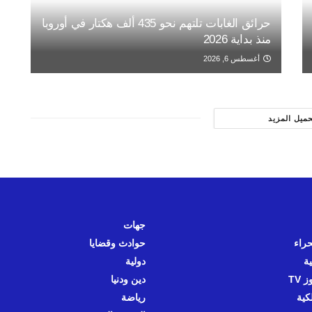
حرائق الغابات تلتهم نحو 435 ألف هكتار في أوروبا
منذ بداية 2026
أغسطس 6, 2026
حميل المزيد
جهات
حراء
حوادث وقضايا
ية
دولية
 TV
دين ودنيا
كية
رياضة