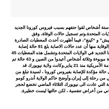
تة أشخاص لقوا حتفهم بسبب فيروس كورونا الجديد
ات المتحدة.وتم تسجيل حالات الوفاة، وفق
ش” و “كينغ”، فيما أظهرت أحدث المعطيات الصادرة
عن مركز السيطرة على الأمراض والوقاية منها أن عدد حالات الاصابة بلغ 91 حالة إصابة
مؤكدة أو مشتبه فيها بفيروس كورونا الجديد في الولايات المتحدة.وتشمل هذه المعطيات 45
شخصا تم ترحيلهم من سفينة سياحية موبوءة وثلاثة أشخاص أعيدوا من الصين و 43 حالة تم
اكتشافها بواسطة أنظمة الصحة العامة الأمريكية منذ 21 يناير.وكانت ولاية نيويورك قد
الة مؤكدة للإصابة بفيروس كورونا ، لسيدة تبلغ من
لماضي من رحلة إلى إيران.وأوضح حاكم الولاية أندرو كومو
التي عادت الى نيويورك الثلاثاء الماضي تخضع لحجر
اني من أعراض تنفسية ، لكن حالتها ليست خطيرة.