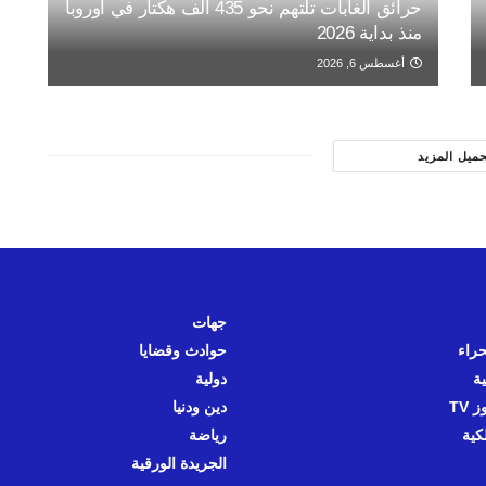
حرائق الغابات تلتهم نحو 435 ألف هكتار في أوروبا
منذ بداية 2026
أغسطس 6, 2026
حميل المزيد
جهات
حراء
حوادث وقضايا
ية
دولية
 TV
دين ودنيا
كية
رياضة
الجريدة الورقية