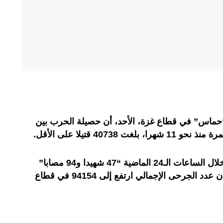
“حماس” في قطاع غزة، الأحد، أن حصيلة الحرب بين
4073 قتيلا على الأقل.
وقالت الوزارة في بيان إنها أحصت خلال الساعات الـ24 الماضية “47 شهيدا و94 مصابا”
وصلوا إلى المستشفيات، لافتة إلى أن عدد الجرحى الإجمالي ارتفع إلى 94154 في قطاع