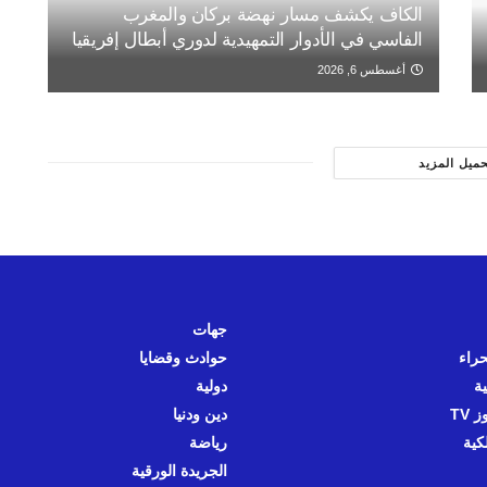
الكاف يكشف مسار نهضة بركان والمغرب
الفاسي في الأدوار التمهيدية لدوري أبطال إفريقيا
أغسطس 6, 2026
حميل المزيد
جهات
حراء
حوادث وقضايا
ية
دولية
 TV
دين ودنيا
كية
رياضة
الجريدة الورقية