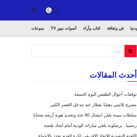
دنيا
فن وثقافة
كتاب وآراء
أصوات نيوز TV
منوعات
أحدث المقالات
توقعات أحوال الطقس اليوم الجمعة
مصرع ثلاثيني دهسًا بقطار عند مدخل القصر الكبير
سلطات سبتة تعلن انتشال 80 جثة وتحديد هوية أربعة ضحايا
رسميا.. برشلونة يلغي مباراته الودية أمام اتحاد طنجة
اللجنة التنفيذية للاتحاد الإفريقي لكرة القدم تجدد بالإجماع