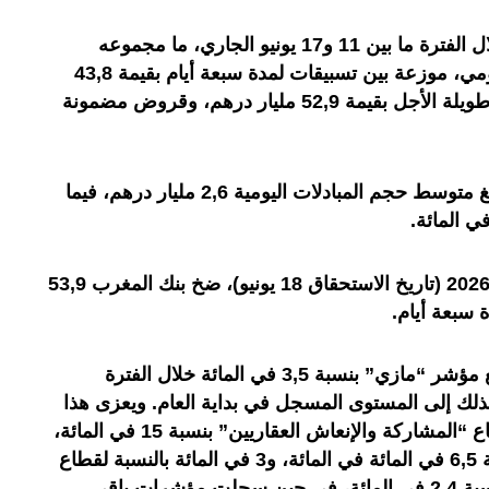
كما وصلت تدخلات بنك المغرب، خلال الفترة ما بين 11 و17 يونيو الجاري، ما مجموعه
143,8 مليار درهم في المتوسط اليومي، موزعة بين تسبيقات لمدة سبعة أيام بقيمة 43,8
مليار درهم، وعمليات إعادة الشراء طويلة الأجل بقيمة 52,9 مليار درهم، وقروض مضمونة
وعلى مستوى السوق بين الأبناك، بلغ متوسط حجم المبادلات اليومية 2,6 مليار درهم، فيما
.
وخلال طلب العروض ليوم 18 يونيو 2026 (تاريخ الاستحقاق 18 يونيو)، ضخ بنك المغرب 53,9
 سبعة أيام
.
وبخصوص سوق البورصة، فقد ارتفع مؤشر “مازي” بنسبة 3,5 في المائة خلال الفترة
 16 يونيو، ليعود بذلك إلى المستوى المسجل في بداية العام. ويعزى هذا
التطور أساسا إلى ارتفاع مؤشر قطاع “المشاركة والإنعاش العقاريين” بنسبة 15 في المائة،
ومؤشر قطاع “خدمات النقل” بنسبة 6,5 في المائة في المائة، و3 في المائة بالنسبة لقطاع
“البنوك”، و”المباني ومواد البناء” بنسبة 2,4 في المائة، في حين سجلت مؤشرات باقي