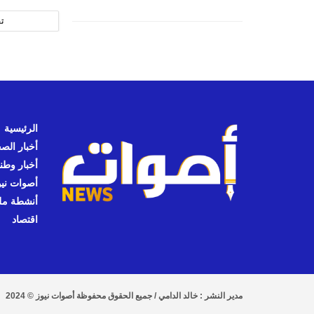
ت
الرئيسية
أخبار الص
أخبار وطن
أصوات نيوز
أنشطة مل
اقتصاد
مدير النشر : خالد الدامي / جميع الحقوق محفوظة أصوات نيوز © 2024