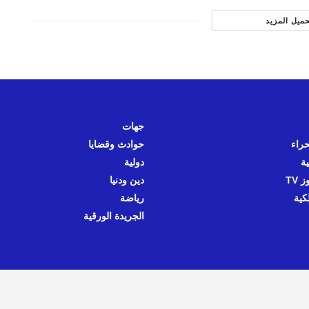
حميل المزيد
جهات
حراء
حوادث وقضايا
ية
دولية
 TV
دين ودنيا
كية
رياضة
الجريدة الورقية