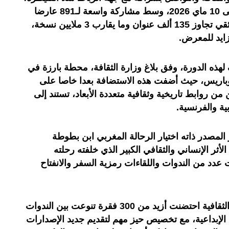
خلال الفترة الممتدة من 30 أبريل إلى 10 ماي 2026، وسط مشاركة واسعة لـ891 عارضا
يمثلون أكثر من 60 بلدا، وبرصيد وثائقي تجاوز 135 ألف عنوان وما يقارب 3 ملايين نسخة،
زايد للمعرض
.
ه الدورة، وفق بلاغ وزارة الثقافة، محطة بارزة في
ط وباريس، حيث أضفت هذه الاستضافة بعدا خاصا على
من روابط تاريخية وثقافية متعددة الأبعاد، تستند إلى
ية والفرنسية
.
المصدر ذاته اختيار الرحالة المغربي ابن بطوطة
أثر الإنساني والثقافي الكبير الذي خلفته رحلته
عدد من الندوات واللقاءات رمزية السفر والانفتاح
ولفت البلاغ ذاته، إلى أن الفضاءات الثقافية احتضنت أزيد من 300 فقرة تنوعت بين الندوات
ت الإبداعية، مع تخصيص حيز مهم لتقديم جديد الإصدارات