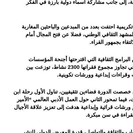
، إلى جانب مشاركة أسماء دولية بارزة في الفكر
يمية احتفت بعدد من المبدعين والباحثين المغاربة
شهد الثقافي الوطني، فضلا عن فتح المجال أمام
لتقاء بجمهور القراء
.
البرامج الثقافية التي اقترحتها أجنحة المؤسسات
العمومية ودور النشر المشاركة، والتي تجاوز مجموع فقراتها 2300 نشاط، توزعت بين
 وقراءات إبداعية وورشات تكوينية
.
د خصصت الدورة فضاءين تثقيفيين، تناول الأول رحلة ابن
فيما تمحور الثاني حول العمل الأدبي العالمي “الأمير
ورشات قرائية وإبداعية هدفت إلى تعزيز علاقة الأجيال
القراءة في سن مبكرة
.
اب والثقافة والتواصل، قدرة المعرض الدولي للنشر