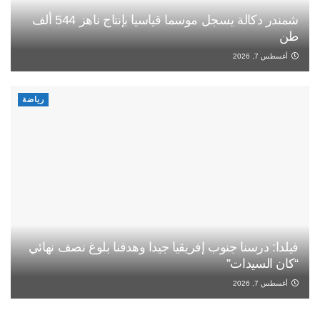
شمندر دكالة يسجل موسما قياسيا بإنتاج ناهز 544 ألف
طن
أغسطس 7, 2026
رياضة
فيلدا: درسنا جنوب إفريقيا جيدا وهدفنا بلوغ نصف نهائي
“كان السيدات”
أغسطس 7, 2026