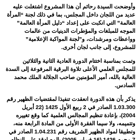
وأوضحت السيدة رحائم أن هذا المشروع اشتغلت عليه
عديد من اللجان داخل المجلس، بما في ذلك لجنة “المرأة
العالمة” التي انكبت على إعداد “دليل المرأة العالمة”
الموجه للمبلغات والمؤطرات الدينيات من عالمات
وواعظات ومرشدات، و”لجنة المواكبة الإعلامية”
للمشروع، إلى جانب لجان أخرى.
وتمت بمناسبة اختتام الدورة العادية الثانية والثلاثين
للمجلس العلمي الأعلى تلاوة البرقية المرفوعة إلى السدة
العالية بالله، أمير المؤمنين صاحب الجلالة الملك محمد
السادس.
يذكر بأن هذه الدورة انعقدت تنفيذا لمقتضيات الظهير رقم
1.03.300 الصادر في 2 ربيع الأول 1425 (22 أبريل
2004)، بإعادة تنظيم المجالس العلمية كما وقع تغييره
وتتميمه، ولا سيما الفقرة الأولى من المادة الرابعة منه،
وتطبيقا لمواد الظهير الشريف رقم 1.04.231 الصادر في
7 محرم 1426 (16 فبراير 2005) بالمصادقة على النظام