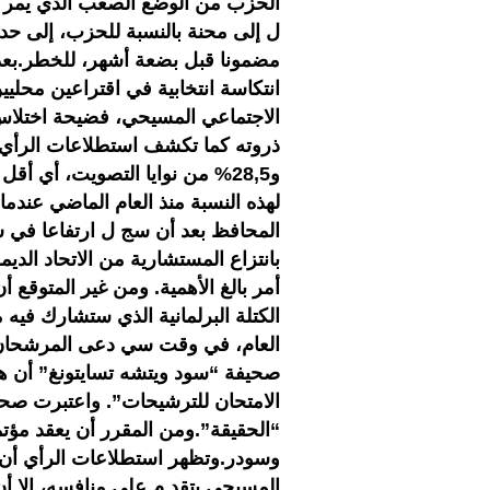
الحزب من الوضع الصعب الذي يمر ب
ل إلى محنة بالنسبة للحزب، إلى حد 
مضمونا قبل بضعة أشهر، للخطر.بعد إد
انتكاسة انتخابية في اقتراعين محليي
الاجتماعي المسيحي، فضيحة اختلاس
و28,5% من نوايا التصويت، أي أ
بانتزاع المستشارية من الاتحاد ال
أمر بالغ الأهمية. ومن غير المتوقع أ
الكتلة البرلمانية الذي ستشارك في
العام، في وقت سي دعى المرشحان ا
صحيفة “سود ويتشه تسايتونغ” أن هذ
الامتحان للترشيحات”. واعتبرت صحي
“الحقيقة”.ومن المقرر أن يعقد مؤت
وسودر.وتظهر استطلاعات الرأي أن 
المسيحي يتقد م على منافسه، إلا أن 