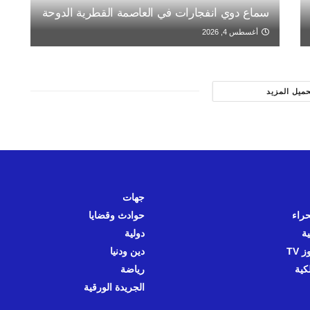
سماع دوي انفجارات في العاصمة القطرية الدوحة
أغسطس 4, 2026
حميل المزيد
جهات
حراء
حوادث وقضايا
ية
دولية
 TV
دين ودنيا
كية
رياضة
الجريدة الورقية