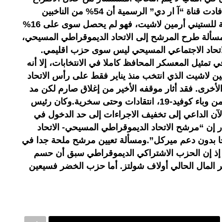
العام المباشر بل من قبل النواب. وأفادت قناة “آ ار دي” الرسمية أن 54% من الناخبين
يعتبرون أنه مرشح جي د. أما بالنسبة للستيني أرمين لاشيت، فهو لم يحصل سوى على 16%
مسألة طرح المرشح إلى الاتحاد الديموقراطي المسيحي،
لاتحاد الاجتماعي المسيحي ليس سوى حزب اقليمي.
 تمثيل المعسكر المحافظ كاملا في الانتخابات، إلا أنه
ين لاشيت الذي انتخب منذ يناير فقط على رأس الاتحاد
أخرى. فقد أثار موقفه الأخير من إغلاق صارم لكن مد
ته قصيرة بهدف لجم الموجة الثالثة من وباء كوفيد-19، انتقادات وحتى سخرية.وكان رئيس
الآن الداعي إلى تخفيف الاجراءات إلى حد الدخول في
إن “مرشح الاتحاد الديموقراطي المسيحي- الاتحاد
ا بدون دعم ميركل”.ومسألة تعيين مرشح ملحة جدا في
 إذ إن الحزب الاشتراكي الديموقراطي سبق أن حسم
ير المال الحالي أولاف شولتز. أما حزب الخضر فسيعين