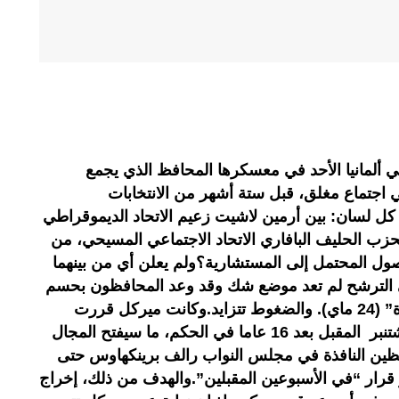
في ألمانيا الأحد في معسكرها المحافظ الذي يجمع
 اجتماع مغلق، قبل ستة أشهر من الانتخابات
كل لسان: بين أرمين لاشيت زعيم الاتحاد الديموقراطي
 الحليف البافاري الاتحاد الاجتماعي المسيحي، من
ول المحتمل إلى المستشارية؟ولم يعلن أي من بينهما
ي الترشح لم تعد موضع شك وقد وعد المحافظون بحسم
المسألة “بين عيدي الفصح والعنصرة” (24 ماي). والضغوط تتزايد.وكانت ميركل قررت
مغادرة السلطة عقب انتخابات 26 شتنبر المقبل بعد 16 عاما في الحكم، ما سيفتح المجال
فظين النافذة في مجلس النواب رالف برينكهاوس حتى
ار “في الأسبوعين المقبلين”.والهدف من ذلك، إخراج