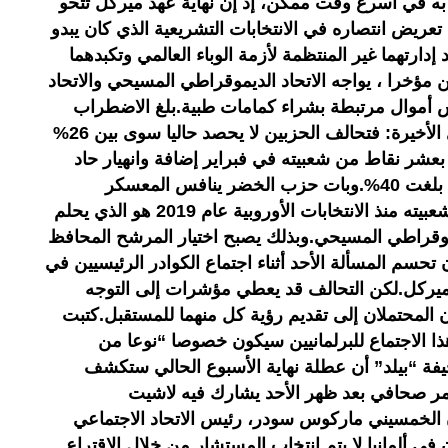
ه في أسرع وقت ممكن، إذ إن نهاية عهد ميركل تتحو
تعريض انتصاره في الانتخابات التشريعية الذي كان يبدو
ارتهما غير المنتظمة لأزمة الوباء العالمي وتكبدهما
ن مؤخرا ، يواجه الاتحاد الديموقراطي المسيحي والاتحاد
 أموال مرتبطة بشراء كمامات طبية.بلغ الاضطراب
ذروته كما تكشف استطلاعات الرأي الأخيرة: فتحالف الحزبين لا يحصد حاليا سوى بين 26%
قل بعشر نقاط من شعبيته في فبراير إضافة وانهيار حاد
لهذه النسبة منذ العام الماضي عندما بلغت 40%.وبات حزب الخضر ينافس المعسكر
المحافظ بعد أن سج ل ارتفاعا في شعبيته منذ الانتخابات الأوروبية عام 2019 هو الذي يحلم
ديموقراطي المسيحي.وبذلك يصبح اختيار المرشح المحافظ
ن تحسم المسألة الأحد أثناء اجتماع الكوادر الرئيسيين في
ه ميركل.لكن التحالف قد يعطي مؤشرات إلى التوجه
لمحتملان إلى تقديم رؤية كل منهما للمستقبل.كتبت
ا الاجتماع للبرلمانيين سيكون خصوصا “نوعا من
فة “بيلد” أن عطلة نهاية الأسبوع الحالي ستكشف
مر صحافي بعد ظهر الأحد يشارك فيه لاشيت
الخمسيني ماركوس سودر، رئيس الاتحاد الاجتماعي
في ألمانيا لا يتم انتخاب المستشار من خلال الاقتراع