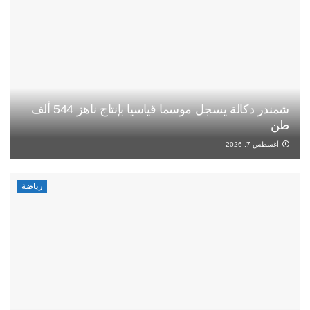
شمندر دكالة يسجل موسما قياسيا بإنتاج ناهز 544 ألف
طن
أغسطس 7, 2026
رياضة