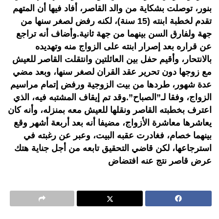
بنور، توصلت بشكاية من والد القاصر، أفاد فيها أن المتهم
تقدم لخطبة ابنته (15 سنة)، لكنه رفض لصغر سنها من
جهة ولفارق السن بينهما من جهة ثانية.وأضاف أنه تراجع
عن قراره بعد إصرار ابنته على الزواج منه وتهديده
بالانتحار، وأقيم حفل بين العائلتين وانتقلت القاصر للعيش
مع زوجها دون تحرير عقد القران لصغر سنها، وبعد مضي
عدة شهور، طردها من بيت الزوجية ورفض إتمام مراسيم
الزواج، وفقا لـ”الصباح”.وقد تم إيقاف المشتبه فيه، الذي
اعترف بخطبته القاصر ونقلها للعيش معه بمنزله، وأنه كان
يعاشرها معاشرة الأزواج، مضيفا أنه بعد أربعة أشهر وقع
بينهما خصام، فغادرت عقبه البيت، وعبر عن رغبته في
استرجاعها، لكن قاضي التحقيق تابعه من أجل جناية هتك
عرض قاصر نتج عنه افتضاض