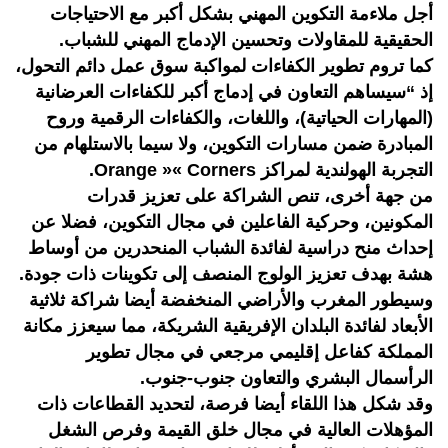
أجل ملاءمة التكوين المهني بشكل أكبر مع الاحتياجات
الحقيقية للمقاولات وتحسين الإدماج المهني للشباب.
كما تروم تطوير الكفاءات لمواكبة سوق عمل دائم التحول،
إذ “سيساهم التعاون في إدماج أكبر للكفاءات العرضانية
(المهارات الحياتية)، واللغات، والكفاءات الرقمية وروح
المبادرة ضمن مسارات التكوين، ولا سيما بالاستلهام من
التجربة الهولندية لمراكز Orange »« Corners.
من جهة أخرى، تنص الشراكة على تعزيز قدرات
المكونين، وحركية الفاعلين في مجال التكوين، فضلا عن
إحداث منح دراسية لفائدة الشباب المنحدرين من أوساط
هشة بهدف تعزيز الولوج المنصف إلى تكوينات ذات جودة.
وسيطور المغرب والأراضي المنخفضة أيضا شراكة ثلاثية
الأبعاد لفائدة البلدان الإفريقية الشريكة، مما سيعزز مكانة
المملكة كفاعل إقليمي مرجعي في مجال تطوير
الرأسمال البشري والتعاون جنوب-جنوب.
وقد شكل هذا اللقاء أيضا فرصة، لتحديد القطاعات ذات
المؤهلات العالية في مجال خلق القيمة وفرص الشغل