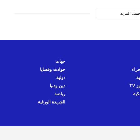
حميل المزيد
جهات
حراء
حوادث وقضايا
ية
دولية
 TV
دين ودنيا
كية
رياضة
الجريدة الورقية