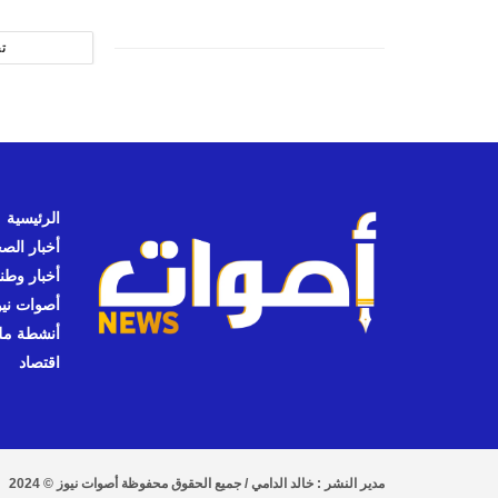
ت
الرئيسية
أخبار الص
أخبار وطن
أصوات نيوز
أنشطة مل
اقتصاد
مدير النشر : خالد الدامي / جميع الحقوق محفوظة أصوات نيوز © 2024