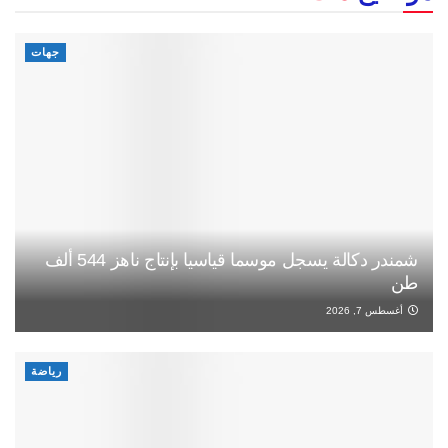
جهات
شمندر دكالة يسجل موسما قياسيا بإنتاج ناهز 544 ألف
طن
أغسطس 7, 2026
رياضة