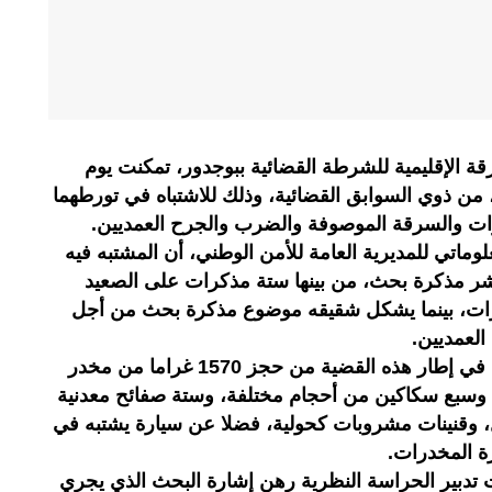
ة الإقليمية للشرطة القضائية ببوجدور، تمكنت يوم
ن ذوي السوابق القضائية، وذلك للاشتباه في تورطهما
رات والسرقة الموصوفة والضرب والجرح العمديين.
وماتي للمديرية العامة للأمن الوطني، أن المشتبه فيه
ر مذكرة بحث، من بينها ستة مذكرات على الصعيد
رات، بينما يشكل شقيقه موضوع مذكرة بحث من أجل
لعمديين.
وقد مكنت عمليات التفتيش المنجزة في إطار هذه القضية من حجز 1570 غراما من مخدر
وسبع سكاكين من أحجام مختلفة، وستة صفائح معدنية
، وقنينات مشروبات كحولية، فضلا عن سيارة يشتبه في
ة المخدرات.
ت تدبير الحراسة النظرية رهن إشارة البحث الذي يجري