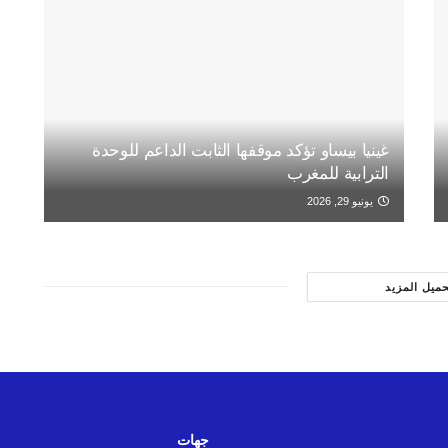
غينيا بيساو تؤكد موقفها الثابت الداعم للوحدة
الترابية للمغرب
يونيو 29, 2026
حميل المزيد
جهات