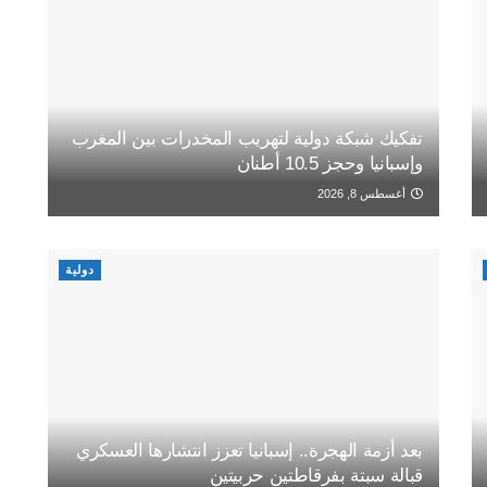
تفكيك شبكة دولية لتهريب المخدرات بين المغرب
وإسبانيا وحجز 10.5 أطنان
أغسطس 8, 2026
دولية
بعد أزمة الهجرة.. إسبانيا تعزز انتشارها العسكري
قبالة سبتة بفرقاطتين حربيتين