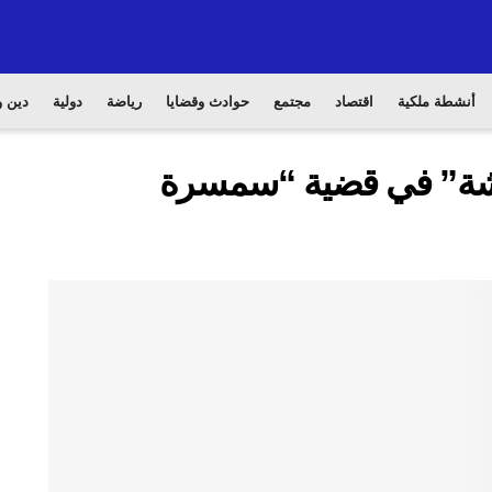
أنشطة ملكية
اقتصاد
مجتمع
حوادث وقضايا
رياضة
دولية
دين و
عكاشة” في قضية “سمسرة