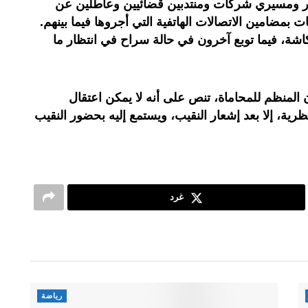
ار ومسيري شركات ومنتدبين قضائيين وعاطلين عن
 بمضامين الاتصالات الهاتفية التي أجروها فيما بينهم.
 سجن عكاشة، فيما توبع آخرون في حالة سراح في انتظار ما
المادة 59 من القانون المنظم للمحاماة، تنص على أنه لا يمكن اعتقال
ية، إلا بعد إشعار النقيب، ويستمع إليه بحضور النقيب
غرد
رياضة