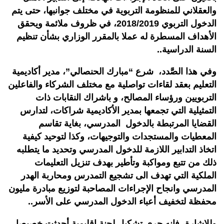
والعقلاني للمنظومة التربوية في مختلف جوانبها، حتى يتم
الدخول التربوي 2018/2019، في ظروف ملائمة ويحقق
الأهداف المسطرة له عملا بالمقرر الوزاري بشأن تنظيم
السنة الدراسية..
وفي هذا الصَّدد، شرع “مبارك الحنصالي”، مدير أكاديمية
التعليم بعقد لقاءات تواصلية مع مختلف الشركاء والفاعلين
التربويين ورؤساء المصالح، و باشراك النقابات ذات
التمثيلية التي تجمعها بمدير الأكاديمية شراكات، لتدارس
القضايا المرتبطة بالدخول المدرسي، بغاية تقاسم
المعطيات والمستجدات والتوجيهات، وكذا لتوحيد كيفية
اتخاذ التدابير اللازمة للدخول المدرسي وتحديد ما يتطلبه
ذلك من تتبع ومواكبة وتأطير بهدف تنزيل التعليمات
الملكية التي تهدف الى تشجيع التمدرس ومحاربة الهدر
المدرسي وانجاح الإجراءات المصاحبة لتوزيع مبادرة مليون
محفظة لتخفيف أعباء الدخول المدرسي على الأسر..
وللإشارة، فإنه جرى تشكيل لجنة إقليمية أحدثت خصيصا