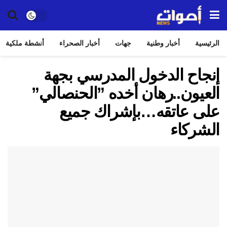
الرئيسية
أخبار وطنية
جهات
أخبار الصحراء
أنشطة ملكية
إنجاح الدخول المدرسي بجهة
العيون..رهان أخده ”الحنصالي”
على عاتقه…بإشراك جميع
الشركاء