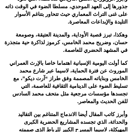
جذورها إلى العهد الموحدي، مسلطا الضوء في الوقت ذاته
على غنى التراث المعماري حيث تتحاور بتناغم الأسوار
التليدة والإبداعات المعاصرة.
وهكذا، تبرز قصبة الأوداية، والمدينة العتيقة، وصومعة
حسان، وضريح محمد الخامس، كرموز لذاكرة حية متجذرة
في المشهد الحضري للعاصمة.
كما أولت اليومية الإسبانية اهتماما خاصا بالإرث العمراني
الموروث عن فترة الحماية، لاسيما عبر شارع محمد
الخامس وبناياته المصممة وفق طراز “آرت ديكو”، مع
تسليط الضوء على الدينامية الثقافية للعاصمة، التي
تجسدها مؤسسات مرجعية مثل متحف محمد السادس
للفن الحديث والمعاصر.
وأبرز كاتب المقال أيضا الاندماج المتناغم بين التقاليد
والحداثة، الذي تجسده المشاريع الحضرية الكبرى
المهيكلة، لاسيما المسرح الكبير للرباط الذي صممته