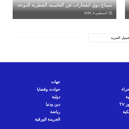
سماع دوي انفجارات في العاصمة القطرية الدوحة
أغسطس 4, 2026
حميل المزيد
جهات
حراء
حوادث وقضايا
ية
دولية
 TV
دين ودنيا
كية
رياضة
الجريدة الورقية