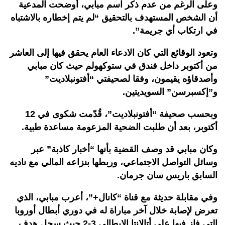
وعلى الرغم من عدم ذكر اسم مبابي، أوضحت المدعية
أن الشخص المستهدف بالتحقيق “لم يتم إخطاره بالاشتباه
في ارتكاب أي جريمة”.
وتعود الوقائع التي كان الادعاء العام يحقق فيها إلى العاشر
من أكتوبر داخل فندق في ستوكهولم حيث كان مبابي
وأصدقاؤه يقيمون، وفقا لصحيفتي “أفتونبلاديت”
و”إكسبرسن” السويديتين.
وبحسب صحيفة “أفتونبلاديت”، قُدّمت شكوى في 12
أكتوبر، بعد أن طلبت الضحية المزعومة مساعدة طبية.
وكان مبابي قد وصف القضية بأنها “أخبار كاذبة” عبر
وسائل التواصل الاجتماعي، وربطها بنزاعه المالي مع ناديه
السابق باريس سان جرمان.
وفي مقابلة حديثة مع قناة “كانال+”، أعرب مبابي، الذي
تعرض لإصابة خلال آخر مباراة له في دوري أبطال أوروبا
التي فاز فيها على أتالانتا الإيطالي 3-2 حيث سجل هدف