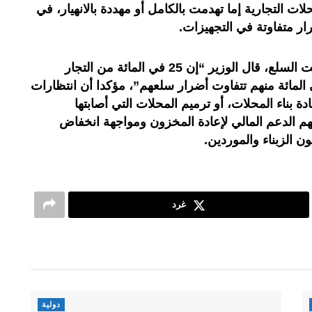
ائة من المحلات التجارية إما تهدمت بالكامل أو مهددة بالانهيار، في
وفيما يتعلق بحجم الأضرار التي لحقت السلع، قال الوزير “إن 25 في المائة من التجار
 سلعهم للضياع، بينما 45 في المائة منهم تتفاوت أضرار سلعهم”، مؤكدا أن انتظارات
ة بناء المحلات، أو ترميم المحلات التي أصابتها
 الدعم المالي لإعادة المخزون ومواجهة انخفاض
 الزبناء والموردين.
غرد
دولية