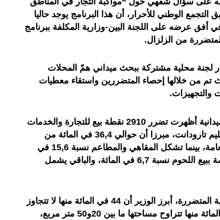
 على سؤال شفهي حول “مواكبة التجار في المناطق
 التجمع الوطني للأحرار، أن هذا البرنامج يوجد حاليا
في أفق عرضه على اللجنة البين-وزارية المكلفة ببرنامج
 المتضررة من الزلزال.
ر لجنة محلية مشتركة ببحث ميداني همّ المحلات
ث تم من خلالها إحصاء المتضررين واستقاء معطيات
 والتجهيزات.
وأفاد السيد مزور، بأن المعطيات الميدانية أظهرت تضرر 2910 نقطة بيع للتجارة والخدمات
منها 2323 بإقليم مراكش، و587 بإقليم تارودانت، مبرزا أن حوالي 36,4 في المائة من
المحلات المتضررة تتعلق بالتغذية العامة، بينما تشكل المقاهي والمطاعم نسبة 15,6 في
المائة، في حين تمثل المحلات الخاصة ببيع اللحوم نسبة 6,7 في المائة، والباقي يشمل
وبخصوص مساحات المحلات التجارية المتضررة، أبرز الوزير أن 44 في المائة منها لا تتجاوز
مساحتها 20 متر مربع، بينما 84 في المائة منها تتراوح مساحتها ما بين 20و50 متر مربع،