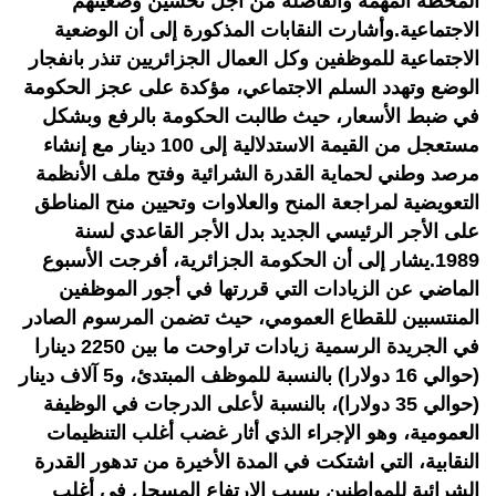
المحطة المهمة والفاصلة من أجل تحسين وضعيتهم
الاجتماعية.وأشارت النقابات المذكورة إلى أن الوضعية
الاجتماعية للموظفين وكل العمال الجزائريين تنذر بانفجار
الوضع وتهدد السلم الاجتماعي، مؤكدة على عجز الحكومة
في ضبط الأسعار، حيث طالبت الحكومة بالرفع وبشكل
مستعجل من القيمة الاستدلالية إلى 100 دينار مع إنشاء
مرصد وطني لحماية القدرة الشرائية وفتح ملف الأنظمة
التعويضية لمراجعة المنح والعلاوات وتحيين منح المناطق
على الأجر الرئيسي الجديد بدل الأجر القاعدي لسنة
1989.يشار إلى أن الحكومة الجزائرية، أفرجت الأسبوع
الماضي عن الزيادات التي قررتها في أجور الموظفين
المنتسبين للقطاع العمومي، حيث تضمن المرسوم الصادر
في الجريدة الرسمية زيادات تراوحت ما بين 2250 دينارا
(حوالي 16 دولارا) بالنسبة للموظف المبتدئ، و5 آلاف دينار
(حوالي 35 دولارا)، بالنسبة لأعلى الدرجات في الوظيفة
العمومية، وهو الإجراء الذي أثار غضب أغلب التنظيمات
النقابية، التي اشتكت في المدة الأخيرة من تدهور القدرة
الشرائية للمواطنين بسبب الارتفاع المسجل في أغلب