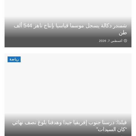
شمندر دكالة يسجل موسما قياسيا بإنتاج ناهز 544 ألف
طن
أغسطس 7, 2026
رياضة
فيلدا: درسنا جنوب إفريقيا جيدا وهدفنا بلوغ نصف نهائي
“كان السيدات”