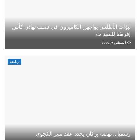
لبؤات الأطلس يواجهن الكاميرون في نصف نهائي كأس
إفريقيا للسيدات
أغسطس 9, 2026
رياضة
رسميا .. نهضة بركان يجدد عقد منير الكجوي