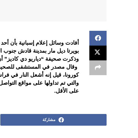
أفادت وسائل إعلام إسبانية بأن أح
بويرتا ديل مار بمدينة قادش جنوب ا
وذكرت صحيفة “دياريو دي كاديز” أ
وقال مصدر في المستشفى للصحيف
كورونا، قيل إنه أشعل النار في ف
والتي تم تداولها على مواقع التواص
على الأقل.
مشاركة