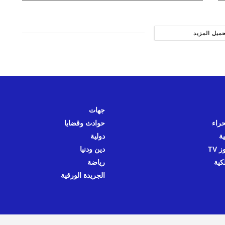
حميل المزيد
جهات
حراء
حوادث وقضايا
ية
دولية
 TV
دين ودنيا
كية
رياضة
الجريدة الورقية