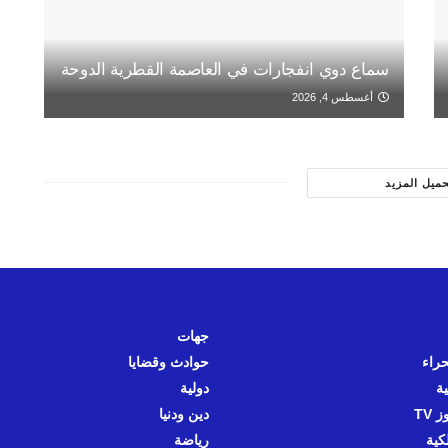
سماع دوي انفجارات في العاصمة القطرية الدوحة
أغسطس 4, 2026
حميل المزيد
جهات
حراء
حوادث وقضايا
ية
دولية
 TV
دين ودنيا
كية
رياضة