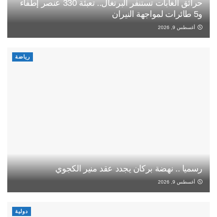
حرائق الغابات تستنفر البرتغال.. تعبئة 330 عنصر إطفاء
و5 طائرات لمواجهة النيران
أغسطس 9, 2026
رياضة
رسميا .. نهضة بركان يجدد عقد منير الكجوي
أغسطس 9, 2026
دولية