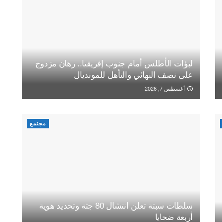
لبؤات الأطلس أمام جنوب إفريقيا.. رهان مزدوج
على نصف النهائي والتأهل للمونديال
أغسطس 7, 2026
مجتمع
سلطات سبتة تعلن انتشال 80 جثة وتحديد هوية
أربعة ضحايا