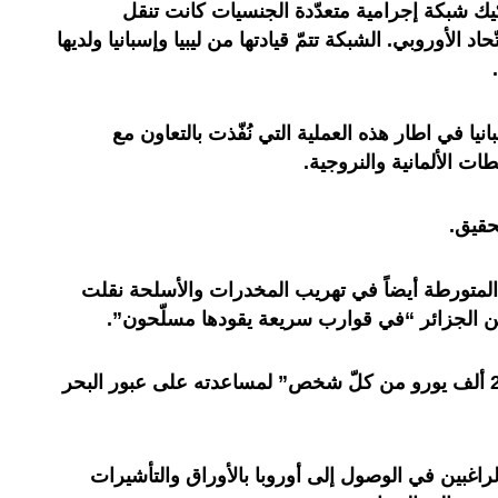
كيك شبكة إجرامية متعدّدة الجنسيات كانت تنقل
 الأوروبي. الشبكة تتمّ قيادتها من ليبيا وإسبانيا ولديها
وب إسبانيا في اطار هذه العملية التي نُفّذت بالتعاون مع
ت الألمانية والنروجية.
المتورطة أيضاً في تهريب المخدرات والأسلحة نقلت
وطلب المهرّبون “ما بين 7 آلاف و20 ألف يورو من كلّ شخص” لمساعدته على عبور البحر
راغبين في الوصول إلى أوروبا بالأوراق والتأشيرات