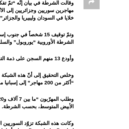
وقالت الشرطة في بيان إنّه “تمّ تف
مهاجرين سوريين وجزائريين إلى الاتّحاد
خلايا في السودان وليبيريا والجزائر”.
وتمّ توقيف 15 شخصاً في جن
الشرطة الأوروبية “يوروبول” والسلطا
وأودع 13 منهم السجن على ذمة التحقيق.
وخلص التحقيق إلى أنّ هذه الشبكة 
“أكثر من 200 مهاجر” إلى إسبانيا من الجزائر “في قوارب سريعة يقودها مسلّحون”.
الأبيض المتوسط، بحسب الشرطة.
وكانت هذه الشبكة تزوّد السوريين ال