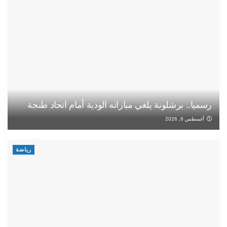
رسميا.. برشلونة يلغي مباراته الودية أمام اتحاد طنجة
أغسطس 6, 2026
رياضة